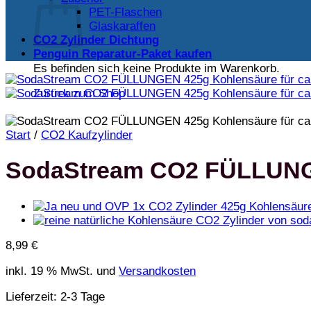
PET-Flaschen
Glaskaraffen
CO2 Zylinder Dichtung
Penguin Reparatur-Paket kaufen
Es befinden sich keine Produkte im Warenkorb.
Zurück zum Shop
Start
/
CO2 Kaufzylinder
SodaStream CO2 FÜLLUNGE
8,99
€
inkl. 19 % MwSt.
und
Versandkosten
Lieferzeit:
2-3 Tage