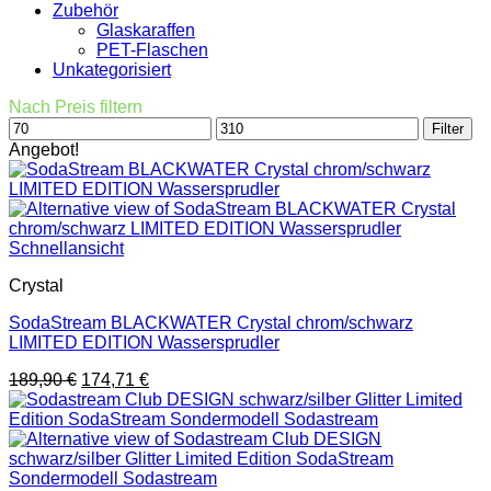
Zubehör
Glaskaraffen
PET-Flaschen
Unkategorisiert
Nach Preis filtern
Min.
Max.
Filter
Preis
Preis
Angebot!
Schnellansicht
Crystal
SodaStream BLACKWATER Crystal chrom/schwarz
LIMITED EDITION Wassersprudler
Ursprünglicher
Aktueller
189,90
€
174,71
€
Preis
Preis
war:
ist:
189,90 €
174,71 €.