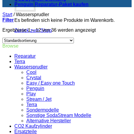
Penguin Reparatur-Paket kaufen
Start
/
Wassersprudler
Filter
Es befinden sich keine Produkte im Warenkorb.
Ergebnisse 1 – 12 von 36 werden angezeigt
Zurück zum Shop
Browse
Reparatur
Terra
Wassersprudler
Cool
Crystal
Easy / Easy one Touch
Penguin
Play
Stream / Jet
Terra
Sondermodelle
Sonstige SodaStream Modelle
Alternative Hersteller
CO2 Kaufzylinder
Ersatzteile