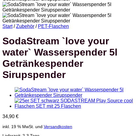
Start
/
Zubehör
/
PET-Flaschen
SodaStream `love your
water` Wasserspender 5l
Getränkespender
Sirupspender
34,90
€
inkl. 19 % MwSt.
und
Versandkosten
Lieferzeit:
2-3 Tage