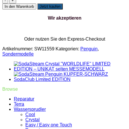
Penguin
In den Warenkorb
Jetzt kaufen
GOLDNUGGET
SodaClub
Wir akzeptieren
Limited
EDITION
PINGUIN
Sondermodell
Oder nutzen Sie den Express-Checkout
Kunst
Menge
Artikelnummer:
SW11559
Kategorien:
Penguin
,
Sondermodelle
Browse
Reparatur
Terra
Wassersprudler
Cool
Crystal
Easy / Easy one Touch